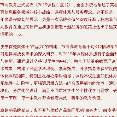
节节高教育正式发布《2019课程白皮书》，全面系统地阐述了其
教育信息服务领域的核心战略、课程体系与服务理念。这不仅是
份年度课程规划的展示，更是一次品牌价值的深度诠释，标志着
节高教育在通过优质产品和服务塑造卓越品牌的道路上迈出了坚
而清晰的一步。
皮书首先聚焦于“产品力”的构建。节节高教育基于对K12阶段学
学习规律与成长需求的深入研究，对2019年课程体系进行了全面
级与创新。课程设计坚持“以学生为中心”，融合了前沿的教育理论
技术成果，构建了涵盖学科培优、素养拓展、升学指导等多维度
立体化课程矩阵。特别是在核心学科领域，课程不仅注重知识体
的系统性与进阶性，更强调思维方法与综合应用能力的培养，通
模块化、分层化的设计，满足不同层次学生的个性化学习需求，
保每一节课、每一本教材都承载着高效、科学的教育价值。
而卓越的品牌塑造，离不开与优质产品相匹配的“服务力”。白皮书